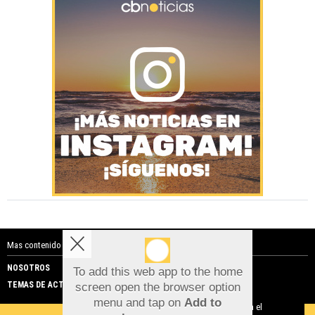
Mas contenido de Costa Blanca Noticias:
NOSOTROS
PUBLICIDAD
To add this web app to the home
TEMAS DE ACTUALIDAD
screen open the browser option
Aviso sobre el Uso de cookies:
menu and tap on
Add to
Utilizamos cookies nuestras y de terceros para el