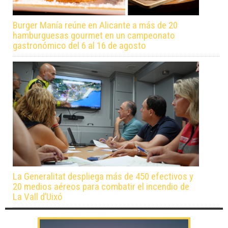
Burger Manía reúne en Alicante a más de 20
hamburguesas gourmet en un campeonato
gastronómico del 6 al 16 de agosto
La Generalitat despliega más de 450 efectivos y
20 medios aéreos para combatir el incendio de
La Vall d’Uixó