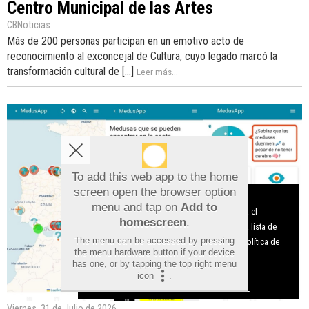
Centro Municipal de las Artes
CBNoticias
Más de 200 personas participan en un emotivo acto de
reconocimiento al exconcejal de Cultura, cuyo legado marcó la
transformación cultural de [...]
Leer más...
To add this web app to the home
screen open the browser option
Aviso sobre el Uso de cookies:
menu and tap on
Add to
Utilizamos cookies nuestras y de terceros para el
homescreen
.
funcionamiento del digital. Puedes consultar la lista de
The menu can be accessed by pressing
cookies y como desconectarlas.
Ver nuestra Política de
the menu hardware button if your device
Privacidad y Cookies
has one, or by tapping the top right menu
icon
.
Aceptar Cookies
Personalizar
Viernes, 31 de Julio de 2026