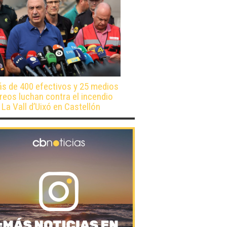
s de 400 efectivos y 25 medios
reos luchan contra el incendio
 La Vall d’Uixó en Castellón