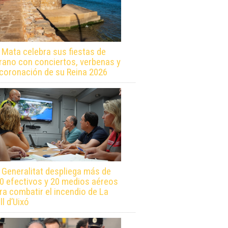
 la Costa Blanca?
 Mata celebra sus fiestas de
rano con conciertos, verbenas y
 coronación de su Reina 2026
 Generalitat despliega más de
0 efectivos y 20 medios aéreos
ra combatir el incendio de La
ll d’Uixó