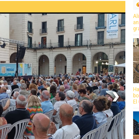
Al
an
gr
Ha
bo
El
Dé