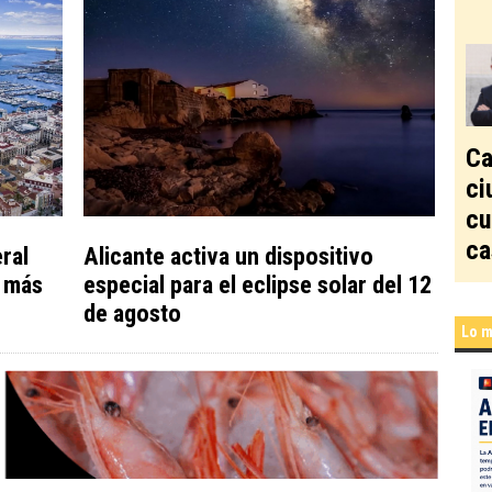
Ca
ci
cu
ca
ral
Alicante activa un dispositivo
y más
especial para el eclipse solar del 12
de agosto
Lo m