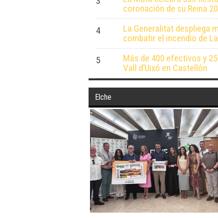
3
coronación de su Reina 2
La Generalitat despliega 
4
combatir el incendio de La
Más de 400 efectivos y 25
5
Vall d’Uixó en Castellón
Elche