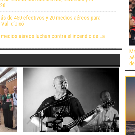
026
más de 450 efectivos y 20 medios aéreos para
 Vall d’Uixó
 medios aéreos luchan contra el incendio de La
Má
aé
de