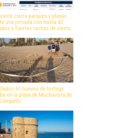
icante cierra parques y playas
te una jornada con hasta 42
ados y fuertes rachas de viento
llados 61 huevos de tortuga
ba en la playa de Muchavista de
 Campello
nia: ¿La “nueva Marbella” para el t