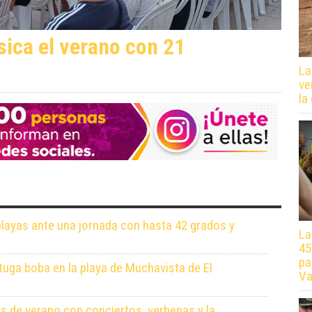
en
sica el verano con 21
La
ve
la
playas ante una jornada con hasta 42 grados y
La
45
pa
tuga boba en la playa de Muchavista de El
Va
as de verano con conciertos, verbenas y la