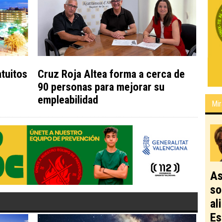
atuitos
Cruz Roja Altea forma a cerca de
90 personas para mejorar su
empleabilidad
Mir
As
so
al
Es