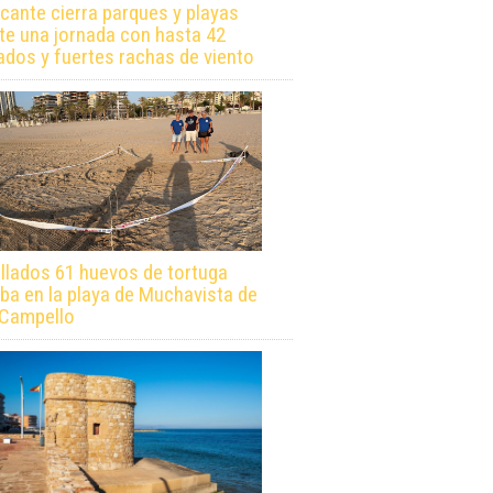
icante cierra parques y playas
te una jornada con hasta 42
ados y fuertes rachas de viento
llados 61 huevos de tortuga
ba en la playa de Muchavista de
 Campello