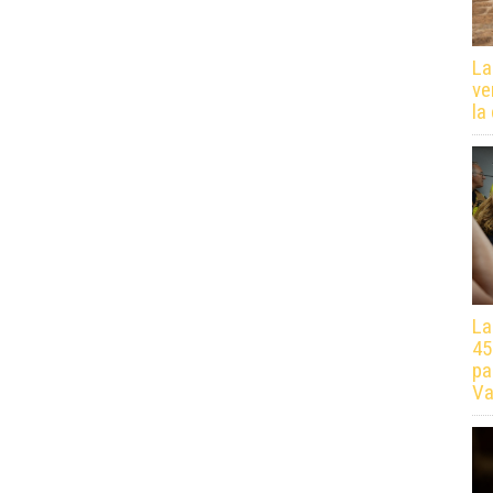
La
ve
la
La
45
pa
Va