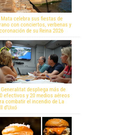
 Mata celebra sus fiestas de
rano con conciertos, verbenas y
 coronación de su Reina 2026
 Generalitat despliega más de
0 efectivos y 20 medios aéreos
ra combatir el incendio de La
ll d’Uixó