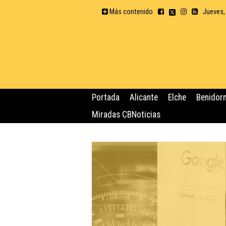
Más contenido
Jueves,
Portada
Alicante
Elche
Benidor
Miradas CBNoticias