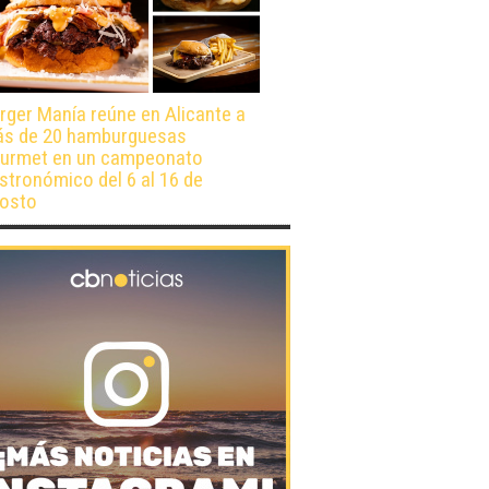
rger Manía reúne en Alicante a
s de 20 hamburguesas
urmet en un campeonato
stronómico del 6 al 16 de
osto