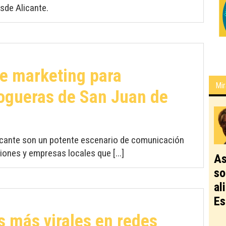
sde Alicante.
e marketing para
Mir
ogueras de San Juan de
icante son un potente escenario de comunicación
iones y empresas locales que [...]
As
so
al
Es
s más virales en redes