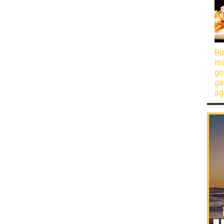
Bu
má
go
ga
ag