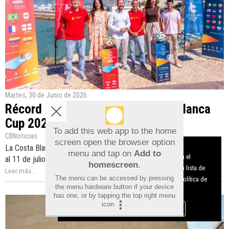
Martes, 30 de Junio de 2026
Récord internacional en la Costa Blanca
Cup 2026
To add this web app to the home
CBNoticias
screen open the browser option
Aviso sobre el Uso de cookies:
La Costa Blanca Cup 2026 reunirá a 319 equipos de 34 países del 1
menu and tap on
Add to
Utilizamos cookies nuestras y de terceros para el
al 11 de julio en Benidorm y la Marina Baixa con fútbol y futsal base.
homescreen
.
funcionamiento del digital. Puedes consultar la lista de
Leer más...
The menu can be accessed by pressing
cookies y como desconectarlas.
Ver nuestra Política de
the menu hardware button if your device
Privacidad y Cookies
has one, or by tapping the top right menu
icon
.
Aceptar Cookies
Personalizar