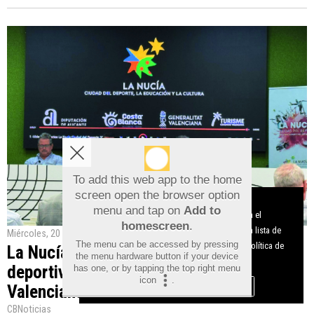
To add this web app to the home
screen open the browser option
Aviso sobre el Uso de cookies:
menu and tap on
Add to
Utilizamos cookies nuestras y de terceros para el
homescreen
.
funcionamiento del digital. Puedes consultar la lista de
Miércoles, 20 de Mayo de 2026
The menu can be accessed by pressing
cookies y como desconectarlas.
Ver nuestra Política de
La Nucía reúne a empresas del turismo
the menu hardware button if your device
Privacidad y Cookies
deportivo de toda la Comunidad
has one, or by tapping the top right menu
icon
.
Aceptar Cookies
Personalizar
Valenciana
CBNoticias