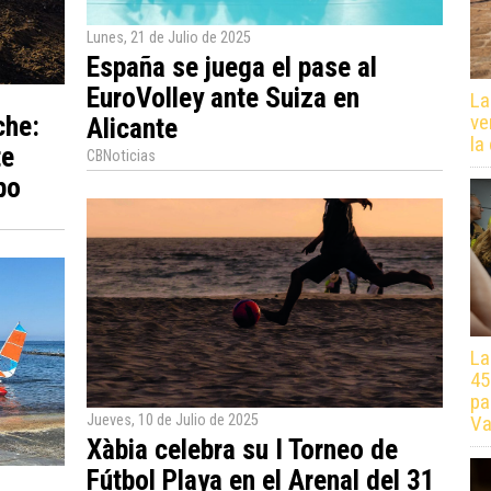
Lunes, 21 de Julio de 2025
España se juega el pase al
EuroVolley ante Suiza en
La
ve
che:
Alicante
la
te
CBNoticias
po
La
45
pa
Jueves, 10 de Julio de 2025
Va
Xàbia celebra su I Torneo de
Fútbol Playa en el Arenal del 31