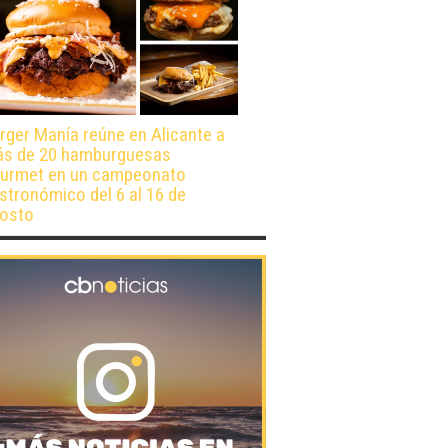
rger Manía reúne en Alicante a
s de 20 hamburguesas
urmet en un campeonato
stronómico del 6 al 16 de
osto