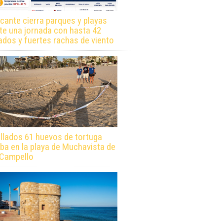
icante cierra parques y playas
te una jornada con hasta 42
ados y fuertes rachas de viento
llados 61 huevos de tortuga
ba en la playa de Muchavista de
 Campello