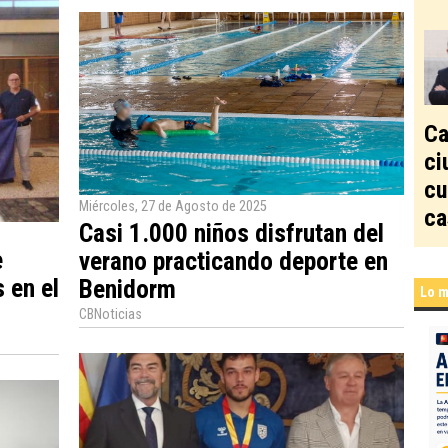
Ca
ci
cu
Miércoles, 27 de Agosto de 2025
ca
Casi 1.000 niños disfrutan del
e
verano practicando deporte en
 en el
Benidorm
Lo m
CBNoticias