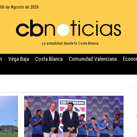
 06 de Agosto de 2026
La actualidad desde la Costa Blanca
m
Vega Baja
Costa Blanca
Comunidad Valenciana
Econo