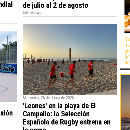
ndial
de julio al 2 de agosto
CBNoticias
Bu
má
go
ga
ag
Miércoles, 25 de Junio de 2025
'Leones' en la playa de El
esión
Campello: la Selección
Española de Rugby entrena en
la arena