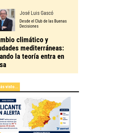
José Luis Gascó
Desde el Club de las Buenas
Decisiones
mbio climático y
udades mediterráneas:
ando la teoría entra en
sa
ás visto...