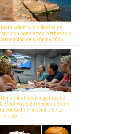
 Mata celebra sus fiestas de
rano con conciertos, verbenas y
 coronación de su Reina 2026
 Generalitat despliega más de
0 efectivos y 20 medios aéreos
ra combatir el incendio de La
ll d’Uixó