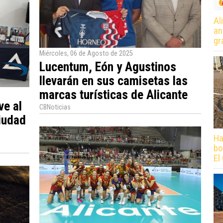
Al
an
gr
Miércoles, 06 de Agosto de 2025
Lucentum, Eón y Agustinos
llevarán en sus camisetas las
marcas turísticas de Alicante
ve al
CBNoticias
Ciudad
Ha
bo
El