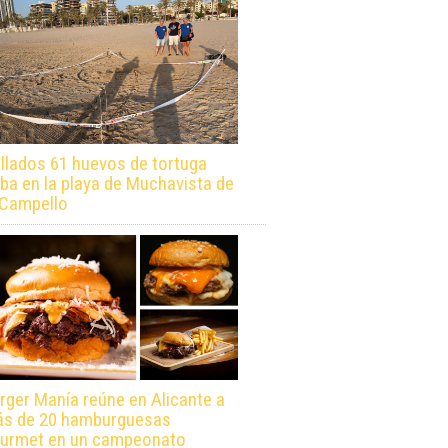
llados 61 huevos de tortuga
ba en la playa de Muchavista de
 Campello
rger Manía reúne en Alicante a
s de 20 hamburguesas
urmet en un campeonato