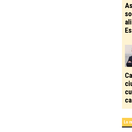
As
so
al
Es
Ca
ci
cu
ca
Lo m