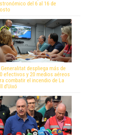
stronómico del 6 al 16 de
osto
 Generalitat despliega más de
0 efectivos y 20 medios aéreos
ra combatir el incendio de La
ll d’Uixó