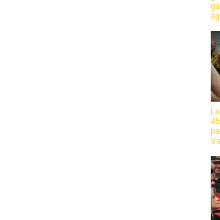
ga
ag
La
45
pa
Va