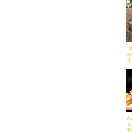
Ha
bo
El
Bu
má
go