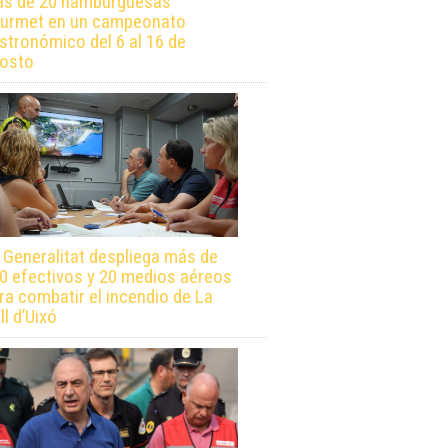
s de 20 hamburguesas
urmet en un campeonato
stronómico del 6 al 16 de
osto
 Generalitat despliega más de
0 efectivos y 20 medios aéreos
ra combatir el incendio de La
ll d’Uixó