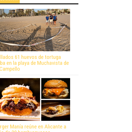
llados 61 huevos de tortuga
ba en la playa de Muchavista de
 Campello
rger Manía reúne en Alicante a