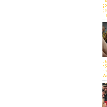
má
go
ga
ag
La
45
pa
Va