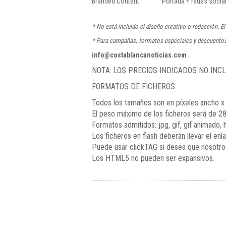
Branded Content
Portada + redes socia
* No está incluido el diseño creativo o redacción. E
* Para campañas, formatos especiales y descuentos
info@costablancanoticias.com
NOTA: LOS PRECIOS INDICADOS NO INCL
FORMATOS DE FICHEROS
Todos los tamaños son en píxeles ancho x 
El peso máximo de los ficheros será de 28
Formatos admitidos: jpg, gif, gif animado, 
Los ficheros en flash deberán llevar el enl
Puede usar clickTAG si desea que nosotro
Los HTML5 no pueden ser expansivos.