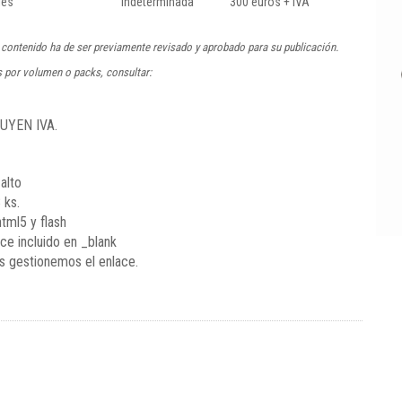
les
Indeterminada
300 euros + IVA
l contenido ha de ser previamente revisado y aprobado para su publicación.
 por volumen o packs, consultar:
UYEN IVA.
alto
 ks.
html5 y flash
ace incluido en _blank
s gestionemos el enlace.