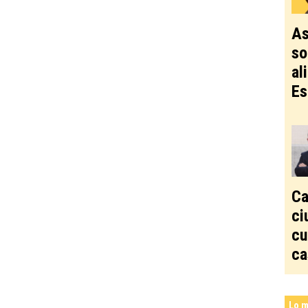
As
so
al
Es
Ca
ci
cu
ca
Lo m