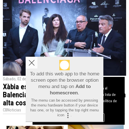
To add this web app to the home
Sábado, 02 de Julio de 2022
screen open the browser option
Aviso sobre el Uso de cookies:
Xàbia estrena la exposición ‘El siglo de
menu and tap on
Add to
Utilizamos cookies nuestras y de terceros para el
homescreen
.
Balenciaga’, un homenaje al maestro de la
funcionamiento del digital. Puedes consultar la lista de
The menu can be accessed by pressing
alta costura
cookies y como desconectarlas.
Ver nuestra Política de
the menu hardware button if your device
Privacidad y Cookies
CBNoticias
has one, or by tapping the top right menu
icon
.
Aceptar Cookies
Personalizar