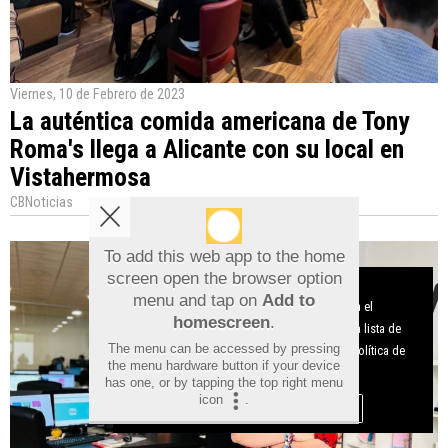
Viernes, 10 de Febrero de 2023
La auténtica comida americana de Tony
Roma's llega a Alicante con su local en
Vistahermosa
CBNoticias
To add this web app to the home
screen open the browser option
Aviso sobre el Uso de cookies:
menu and tap on
Add to
Utilizamos cookies nuestras y de terceros para el
homescreen
.
funcionamiento del digital. Puedes consultar la lista de
The menu can be accessed by pressing
cookies y como desconectarlas.
Ver nuestra Política de
the menu hardware button if your device
Privacidad y Cookies
has one, or by tapping the top right menu
icon
.
Aceptar Cookies
Personalizar