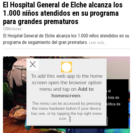
El Hospital General de Elche alcanza los
1.000 niños atendidos en su programa
para grandes prematuros
CBNoticias
El Hospital General de Elche alcanza los 1.000 niños atendidos en su
programa de seguimiento del gran prematuro.
Leer más...
To add this web app to the home
screen open the browser option
Aviso sobre el Uso de cookies:
menu and tap on
Add to
Utilizamos cookies nuestras y de terceros para el
homescreen
.
funcionamiento del digital. Puedes consultar la lista de
The menu can be accessed by pressing
cookies y como desconectarlas.
Ver nuestra Política de
the menu hardware button if your device
Privacidad y Cookies
has one, or by tapping the top right menu
icon
.
Aceptar Cookies
Personalizar