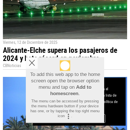
Viernes, 12 de Diciembre de 2025
Alicante-Elche supera los pasajeros de
2024 y bate récord en noviembre
CBNoticias
To add this web app to the home
screen open the browser option
Aviso sobre el Uso de cookies:
menu and tap on
Add to
Utilizamos cookies nuestras y de terceros para el
homescreen
.
funcionamiento del digital. Puedes consultar la lista de
The menu can be accessed by pressing
cookies y como desconectarlas.
Ver nuestra Política de
the menu hardware button if your device
Privacidad y Cookies
has one, or by tapping the top right menu
icon
.
Aceptar Cookies
Personalizar