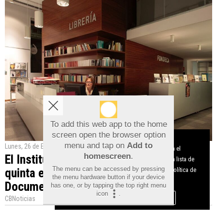
To add this web app to the home
screen open the browser option
Aviso sobre el Uso de cookies:
menu and tap on
Add to
Lunes, 26 de Enero de 2026
Utilizamos cookies nuestras y de terceros para el
homescreen
.
El Instituto Juan Gil-Albert convoca la
funcionamiento del digital. Puedes consultar la lista de
The menu can be accessed by pressing
quinta edición de los Premios del
cookies y como desconectarlas.
Ver nuestra Política de
the menu hardware button if your device
Privacidad y Cookies
Documental Alicantino DOCS ALC 2026
has one, or by tapping the top right menu
icon
.
Aceptar Cookies
Personalizar
CBNoticias