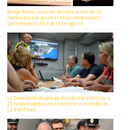
Burger Manía reúne en Alicante a más de 20
hamburguesas gourmet en un campeonato
gastronómico del 6 al 16 de agosto
La Generalitat despliega más de 450 efectivos y
20 medios aéreos para combatir el incendio de
La Vall d’Uixó