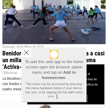
Domingo, 24 de Mayo de 2026
Benidorm acerca la actividad física a casi
un millar de personas con el programa
To add this web app to the home
‘Actíva-t Fest’
screen open the browser option
Aviso sobre el Uso de cookies:
menu and tap on
Add to
CBNoticias
Utilizamos cookies nuestras y de terceros para el
homescreen
.
La iniciativa municipal, dirigida a mayores de 50 años y financiada
funcionamiento del digital. Puedes consultar la lista de
con fondos europeos Next Generation, ha desarrollado durante
The menu can be accessed by pressing
cookies y como desconectarlas.
Ver nuestra Política de
the menu hardware button if your device
cuatro meses [...]
Leer más...
Privacidad y Cookies
has one, or by tapping the top right menu
icon
.
Aceptar Cookies
Personalizar