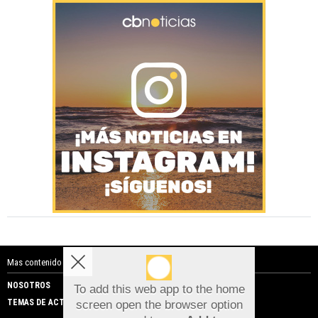
Mas contenido de Costa Blanca Noticias:
NOSOTROS
PUBLICIDAD
To add this web app to the home
TEMAS DE ACTUALIDAD
screen open the browser option
Aviso sobre el Uso de cookies: