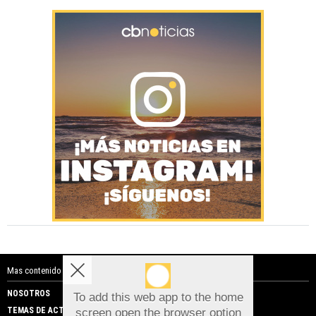
Mas contenido de Costa Blanca Noticias:
NOSOTROS
PUBLICIDAD
To add this web app to the home
TEMAS DE ACTUALIDAD
screen open the browser option