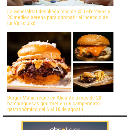
La Generalitat despliega más de 450 efectivos y
20 medios aéreos para combatir el incendio de
La Vall d’Uixó
Burger Manía reúne en Alicante a más de 20
hamburguesas gourmet en un campeonato
gastronómico del 6 al 16 de agosto