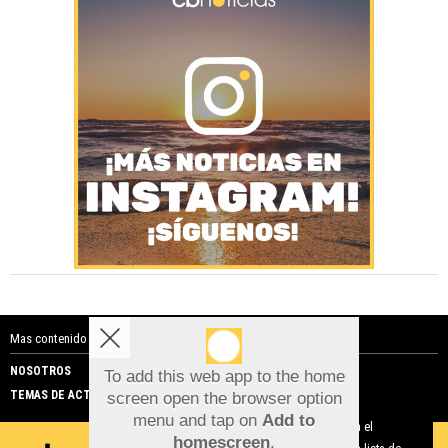
Mas contenido de Costa Blanca Noticias:
NOSOTROS
PUBLICIDAD
To add this web app to the home
TEMAS DE ACTUALIDAD
screen open the browser option
Aviso sobre el Uso de cookies:
menu and tap on
Add to
Utilizamos cookies nuestras y de terceros para el
homescreen
.