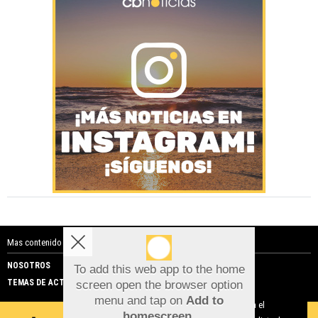
Mas contenido de Costa Blanca Noticias:
NOSOTROS
PUBLICIDAD
To add this web app to the home
TEMAS DE ACTUALIDAD
screen open the browser option
Aviso sobre el Uso de cookies:
menu and tap on
Add to
Utilizamos cookies nuestras y de terceros para el
homescreen
.