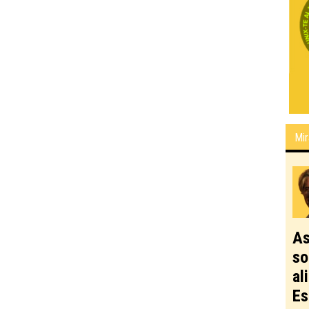
Mir
As
so
al
Es