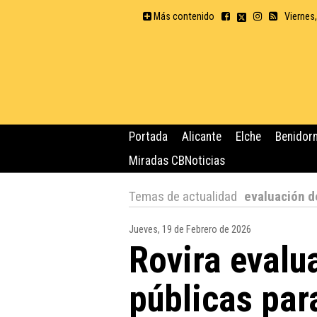
Más contenido
Viernes
Portada
Alicante
Elche
Benidor
Miradas CBNoticias
Temas de actualidad
evaluación d
Jueves, 19 de Febrero de 2026
Rovira evalu
públicas par