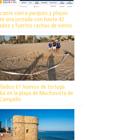
icante cierra parques y playas
te una jornada con hasta 42
ados y fuertes rachas de viento
llados 61 huevos de tortuga
ba en la playa de Muchavista de
 Campello