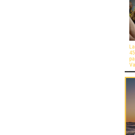
La
45
pa
Va