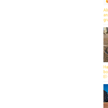
Al
an
gr
Ha
bo
El