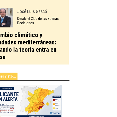
José Luis Gascó
Desde el Club de las Buenas
Decisiones
mbio climático y
udades mediterráneas:
ando la teoría entra en
sa
ás visto...