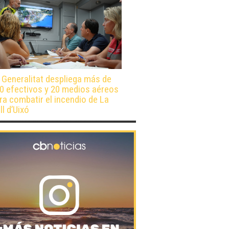
 Generalitat despliega más de
0 efectivos y 20 medios aéreos
ra combatir el incendio de La
ll d’Uixó