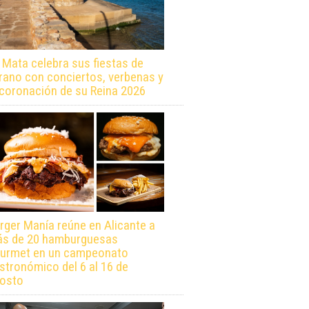
 Mata celebra sus fiestas de
rano con conciertos, verbenas y
 coronación de su Reina 2026
rger Manía reúne en Alicante a
s de 20 hamburguesas
urmet en un campeonato
stronómico del 6 al 16 de
osto