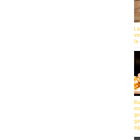
La
ve
la
Bu
má
go
ga
ag