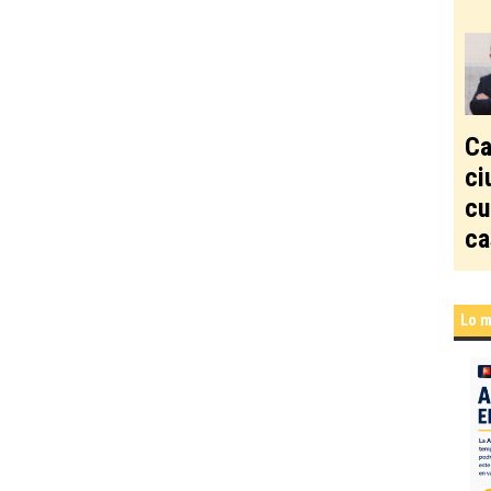
Ca
ci
cu
ca
Lo m