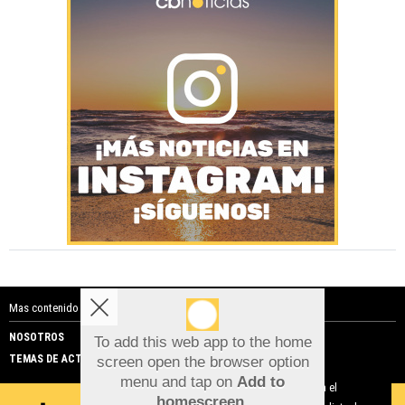
Mas contenido de Costa Blanca Noticias:
NOSOTROS
PUBLICIDAD
To add this web app to the home
TEMAS DE ACTUALIDAD
screen open the browser option
Aviso sobre el Uso de cookies:
menu and tap on
Add to
Utilizamos cookies nuestras y de terceros para el
homescreen
.