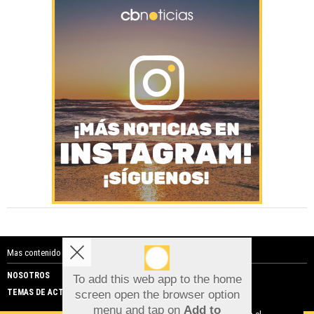
Mas contenido de Costa Blanca Noticias:
NOSOTROS
PUBLICIDAD
To add this web app to the home
TEMAS DE ACTUALIDAD
screen open the browser option
Aviso sobre el Uso de cookies:
menu and tap on
Add to