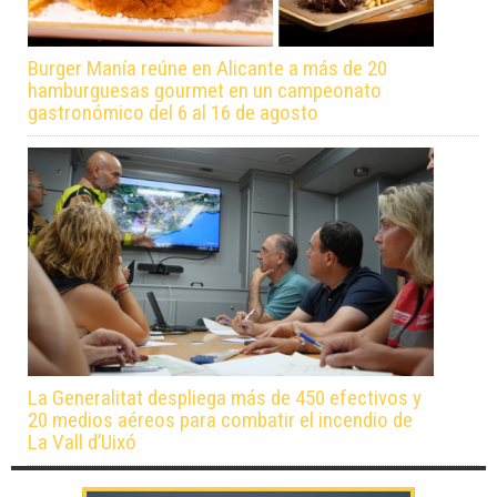
Burger Manía reúne en Alicante a más de 20
hamburguesas gourmet en un campeonato
gastronómico del 6 al 16 de agosto
La Generalitat despliega más de 450 efectivos y
20 medios aéreos para combatir el incendio de
La Vall d’Uixó