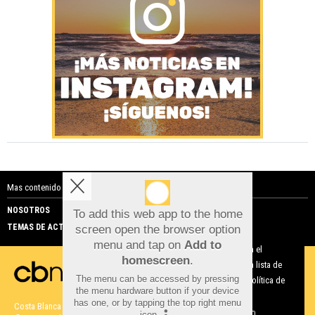
Mas contenido de Costa Blanca Noticias:
NOSOTROS
PUBLICIDAD
To add this web app to the home
TEMAS DE ACTUALIDAD
screen open the browser option
Aviso sobre el Uso de cookies:
menu and tap on
Add to
Utilizamos cookies nuestras y de terceros para el
homescreen
.
funcionamiento del digital. Puedes consultar la lista de
The menu can be accessed by pressing
cookies y como desconectarlas.
Ver nuestra Política de
the menu hardware button if your device
Privacidad y Cookies
has one, or by tapping the top right menu
Costa Blanca Noticias |
Términos de uso
|
Protección de datos
icon
.