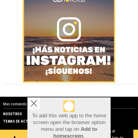
Mas contenido de Costa Blanca Noticias:
NOSOTROS
PUBLICIDAD
To add this web app to the home
TEMAS DE ACTUALIDAD
screen open the browser option
Aviso sobre el Uso de cookies:
menu and tap on
Add to
Utilizamos cookies nuestras y de terceros para el
homescreen
.
funcionamiento del digital. Puedes consultar la lista de