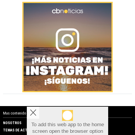
Mas contenido de Costa Blanca Noticias:
NOSOTROS
PUBLICIDAD
To add this web app to the home
TEMAS DE ACTUALIDAD
screen open the browser option
Aviso sobre el Uso de cookies: