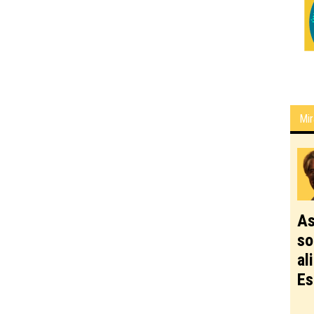
Mir
As
so
al
Es