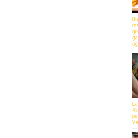
Bu
má
go
ga
ag
La
45
pa
Va