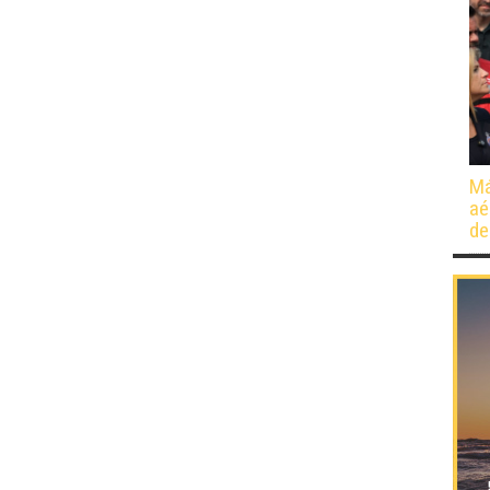
Má
aé
de