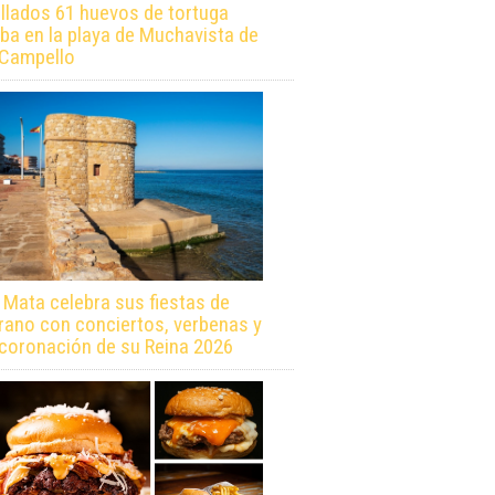
llados 61 huevos de tortuga
ba en la playa de Muchavista de
 Campello
 Mata celebra sus fiestas de
rano con conciertos, verbenas y
 coronación de su Reina 2026