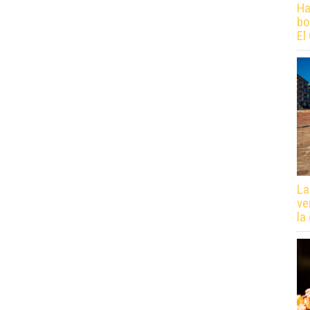
Ha
bo
El
La
ve
la