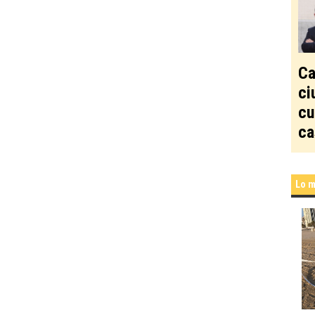
Ca
ci
cu
ca
Lo m