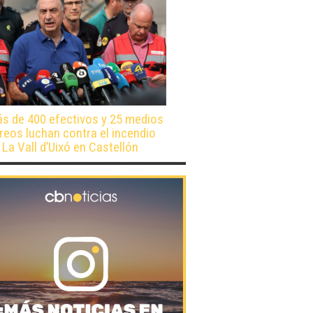
s de 400 efectivos y 25 medios
reos luchan contra el incendio
 La Vall d’Uixó en Castellón