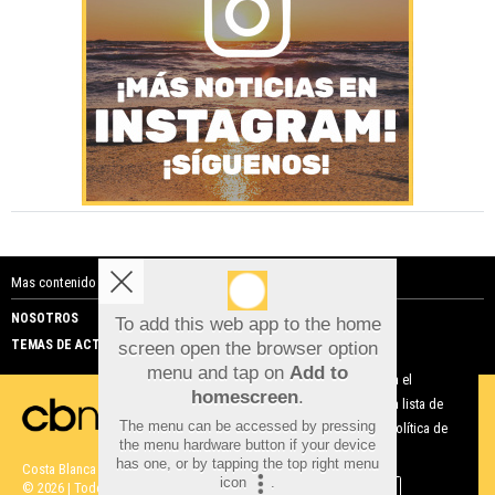
Mas contenido de Costa Blanca Noticias:
NOSOTROS
PUBLICIDAD
To add this web app to the home
TEMAS DE ACTUALIDAD
screen open the browser option
Aviso sobre el Uso de cookies:
menu and tap on
Add to
Utilizamos cookies nuestras y de terceros para el
homescreen
.
funcionamiento del digital. Puedes consultar la lista de
The menu can be accessed by pressing
cookies y como desconectarlas.
Ver nuestra Política de
the menu hardware button if your device
Privacidad y Cookies
has one, or by tapping the top right menu
Costa Blanca Noticias |
Términos de uso
|
Protección de datos
icon
.
© 2026 | Todos los derechos reservados
Aceptar Cookies
Personalizar