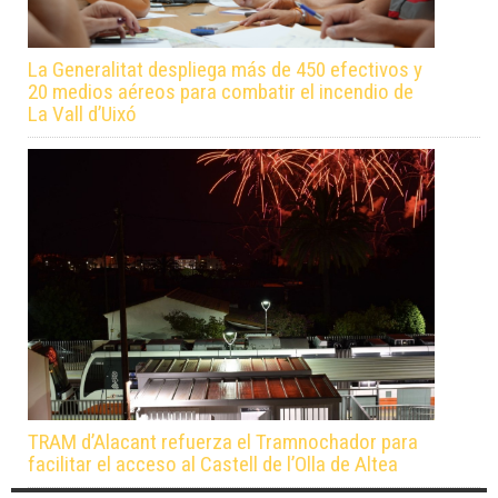
La Generalitat despliega más de 450 efectivos y
20 medios aéreos para combatir el incendio de
La Vall d’Uixó
TRAM d’Alacant refuerza el Tramnochador para
facilitar el acceso al Castell de l’Olla de Altea