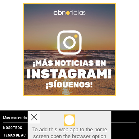
Mas contenido de Costa Blanca Noticias:
NOSOTROS
PUBLICIDAD
To add this web app to the home
TEMAS DE ACTUALIDAD
screen open the browser option
Aviso sobre el Uso de cookies: