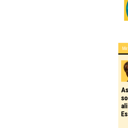
Mir
As
so
al
Es