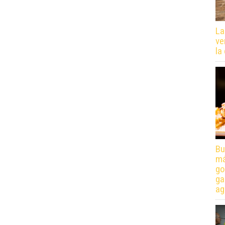
La
ve
la
Bu
má
go
ga
ag