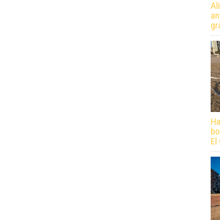
Al
an
gr
Ha
bo
El