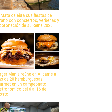
 Mata celebra sus fiestas de
rano con conciertos, verbenas y
 coronación de su Reina 2026
rger Manía reúne en Alicante a
s de 20 hamburguesas
urmet en un campeonato
stronómico del 6 al 16 de
osto