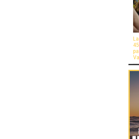
La
45
pa
Va