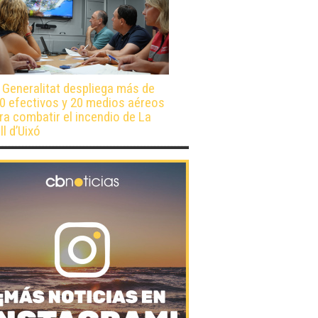
 Generalitat despliega más de
0 efectivos y 20 medios aéreos
ra combatir el incendio de La
ll d’Uixó