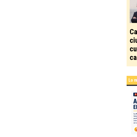
Ca
ci
cu
ca
Lo m