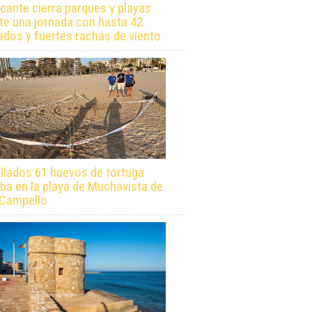
icante cierra parques y playas
te una jornada con hasta 42
ados y fuertes rachas de viento
llados 61 huevos de tortuga
ba en la playa de Muchavista de
 Campello