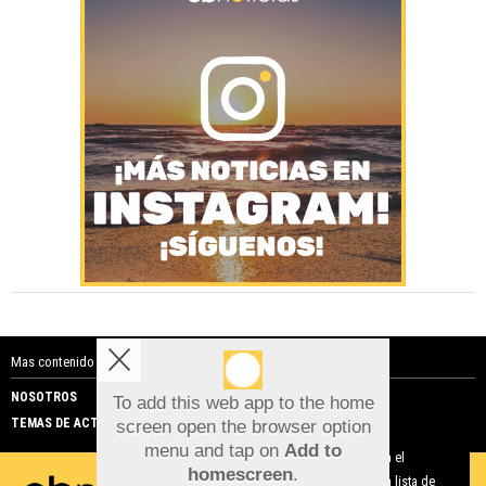
Mas contenido de Costa Blanca Noticias:
NOSOTROS
PUBLICIDAD
To add this web app to the home
TEMAS DE ACTUALIDAD
screen open the browser option
Aviso sobre el Uso de cookies:
menu and tap on
Add to
Utilizamos cookies nuestras y de terceros para el
homescreen
.
funcionamiento del digital. Puedes consultar la lista de