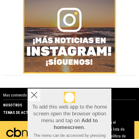
Mas contenido de Costa Blanca Noticias:
NOSOTROS
PUBLICIDAD
To add this web app to the home
TEMAS DE ACTUALIDAD
screen open the browser option
Aviso sobre el Uso de cookies:
menu and tap on
Add to
Utilizamos cookies nuestras y de terceros para el
homescreen
.
funcionamiento del digital. Puedes consultar la lista de
The menu can be accessed by pressing
cookies y como desconectarlas.
Ver nuestra Política de