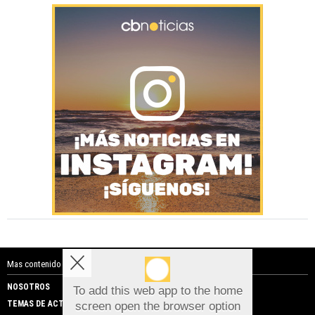
Mas contenido de Costa Blanca Noticias:
NOSOTROS
PUBLICIDAD
To add this web app to the home
TEMAS DE ACTUALIDAD
screen open the browser option
Aviso sobre el Uso de cookies: