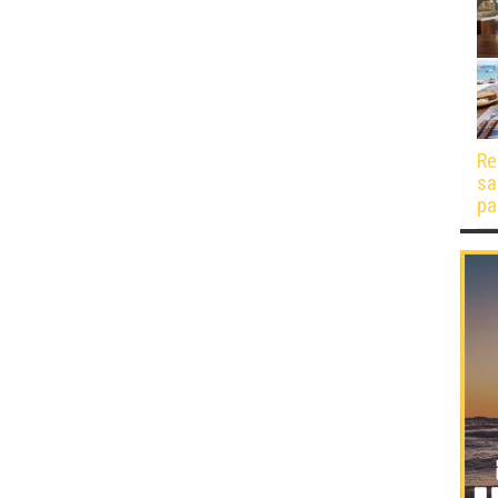
Re
sa
pa