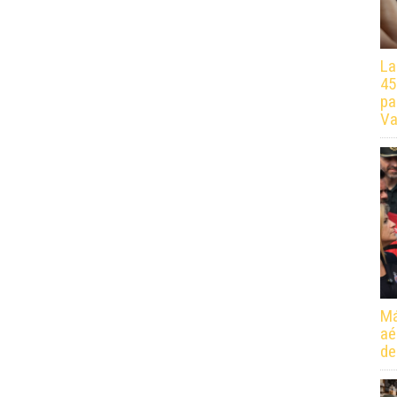
La
45
pa
Va
Má
aé
de