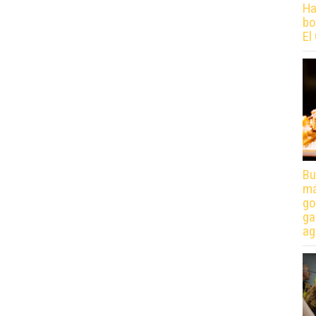
Ha
bo
El
Bu
má
go
ga
ag