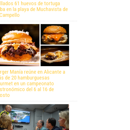
llados 61 huevos de tortuga
ba en la playa de Muchavista de
 Campello
rger Manía reúne en Alicante a
s de 20 hamburguesas
urmet en un campeonato
stronómico del 6 al 16 de
osto