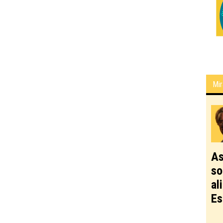
Mir
As
so
al
Es