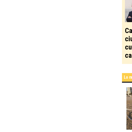
Ca
ci
cu
ca
Lo m