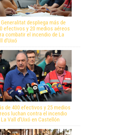
 Generalitat despliega más de
0 efectivos y 20 medios aéreos
ra combatir el incendio de La
ll d’Uixó
s de 400 efectivos y 25 medios
reos luchan contra el incendio
 La Vall d’Uixó en Castellón