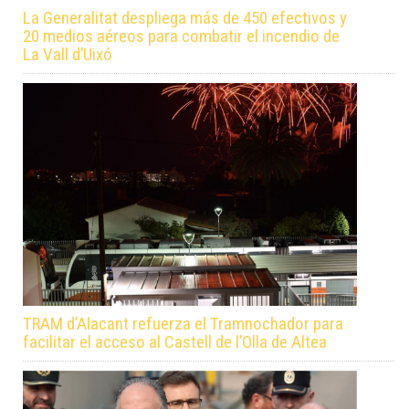
La Generalitat despliega más de 450 efectivos y
20 medios aéreos para combatir el incendio de
La Vall d’Uixó
TRAM d’Alacant refuerza el Tramnochador para
facilitar el acceso al Castell de l’Olla de Altea