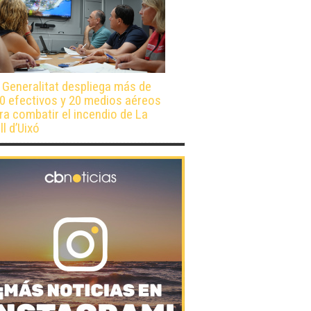
 Generalitat despliega más de
0 efectivos y 20 medios aéreos
ra combatir el incendio de La
ll d’Uixó