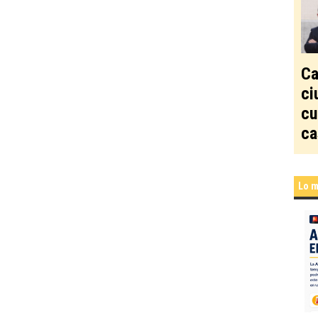
Ca
ci
cu
ca
Lo m