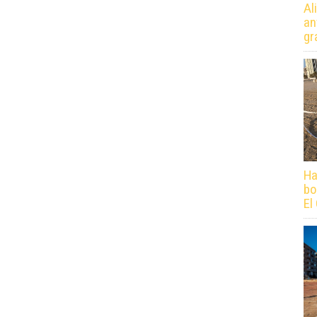
Al
an
gr
Ha
bo
El