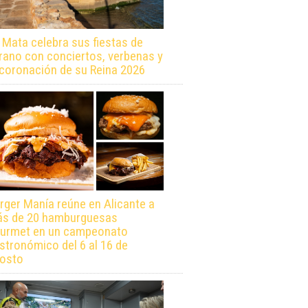
 Mata celebra sus fiestas de
rano con conciertos, verbenas y
 coronación de su Reina 2026
rger Manía reúne en Alicante a
s de 20 hamburguesas
urmet en un campeonato
stronómico del 6 al 16 de
osto