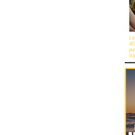
La
45
pa
Va