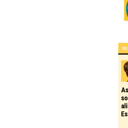
Mir
As
so
al
Es