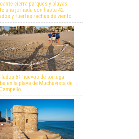
icante cierra parques y playas
te una jornada con hasta 42
ados y fuertes rachas de viento
llados 61 huevos de tortuga
ba en la playa de Muchavista de
 Campello