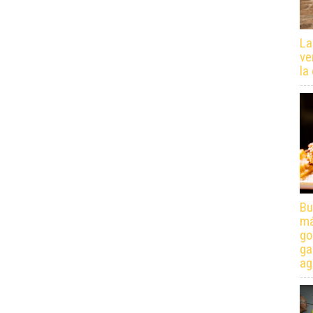
La
ve
la
Bu
má
go
ga
ag