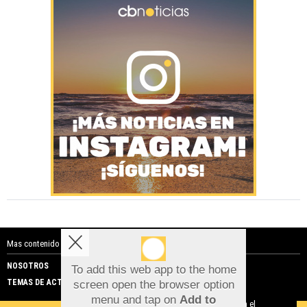
Mas contenido de Costa Blanca Noticias:
NOSOTROS
PUBLICIDAD
To add this web app to the home
TEMAS DE ACTUALIDAD
screen open the browser option
Aviso sobre el Uso de cookies:
menu and tap on
Add to
Utilizamos cookies nuestras y de terceros para el