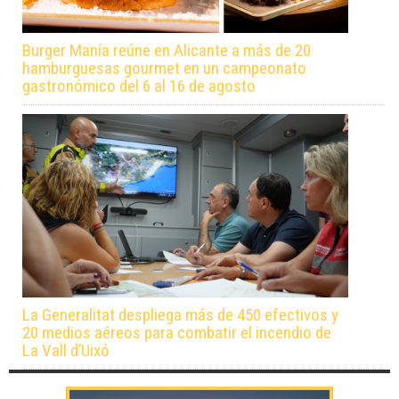
Burger Manía reúne en Alicante a más de 20
hamburguesas gourmet en un campeonato
gastronómico del 6 al 16 de agosto
La Generalitat despliega más de 450 efectivos y
20 medios aéreos para combatir el incendio de
La Vall d’Uixó