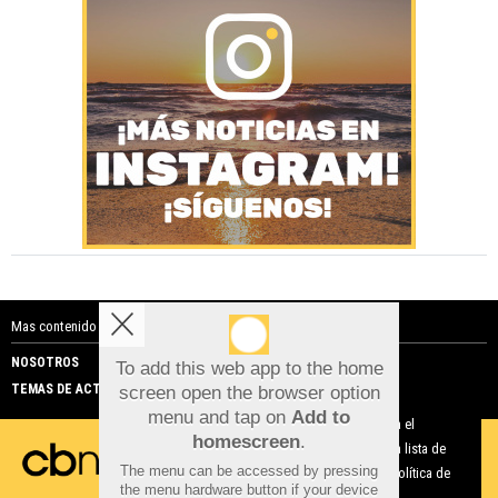
Mas contenido de Costa Blanca Noticias:
NOSOTROS
PUBLICIDAD
To add this web app to the home
TEMAS DE ACTUALIDAD
screen open the browser option
Aviso sobre el Uso de cookies:
menu and tap on
Add to
Utilizamos cookies nuestras y de terceros para el
homescreen
.
funcionamiento del digital. Puedes consultar la lista de
The menu can be accessed by pressing
cookies y como desconectarlas.
Ver nuestra Política de
the menu hardware button if your device
Privacidad y Cookies