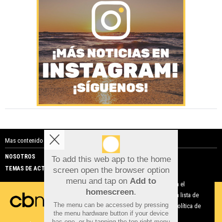
Mas contenido de Costa Blanca Noticias:
NOSOTROS
PUBLICIDAD
To add this web app to the home
TEMAS DE ACTUALIDAD
screen open the browser option
Aviso sobre el Uso de cookies:
menu and tap on
Add to
Utilizamos cookies nuestras y de terceros para el
homescreen
.
funcionamiento del digital. Puedes consultar la lista de
The menu can be accessed by pressing
cookies y como desconectarlas.
Ver nuestra Política de
the menu hardware button if your device
Privacidad y Cookies
has one, or by tapping the top right menu