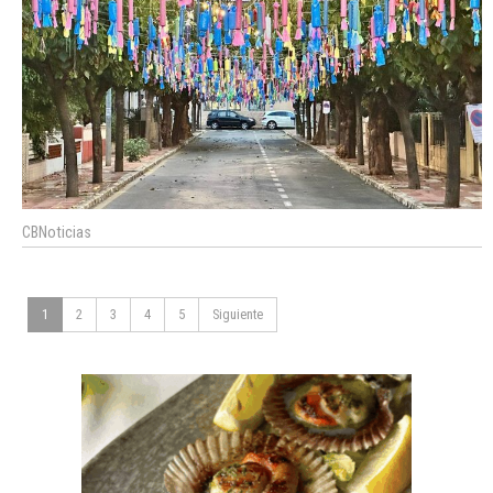
CBNoticias
1
2
3
4
5
Siguiente