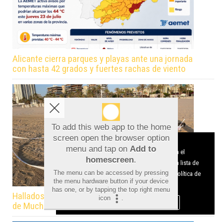
Alicante cierra parques y playas ante una jornada
con hasta 42 grados y fuertes rachas de viento
To add this web app to the home
screen open the browser option
Aviso sobre el Uso de cookies:
menu and tap on
Add to
Utilizamos cookies nuestras y de terceros para el
homescreen
.
funcionamiento del digital. Puedes consultar la lista de
The menu can be accessed by pressing
cookies y como desconectarlas.
Ver nuestra Política de
the menu hardware button if your device
Privacidad y Cookies
has one, or by tapping the top right menu
Hallados 61 huevos de tortuga boba en la playa
icon
.
Aceptar Cookies
Personalizar
de Muchavista de El Campello