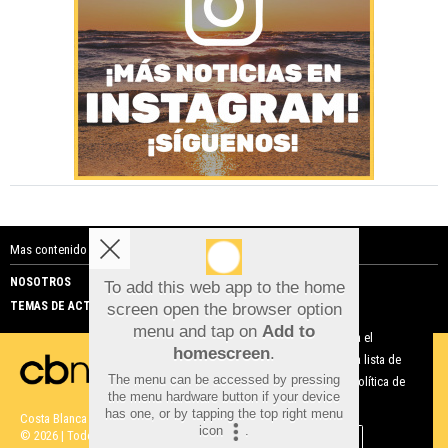
Mas contenido de Costa Blanca Noticias:
NOSOTROS
PUBLICIDAD
To add this web app to the home
TEMAS DE ACTUALIDAD
screen open the browser option
Aviso sobre el Uso de cookies:
menu and tap on
Add to
Utilizamos cookies nuestras y de terceros para el
homescreen
.
funcionamiento del digital. Puedes consultar la lista de
The menu can be accessed by pressing
cookies y como desconectarlas.
Ver nuestra Política de
the menu hardware button if your device
Privacidad y Cookies
has one, or by tapping the top right menu
Costa Blanca Noticias |
Términos de uso
|
Protección de datos
icon
.
© 2026 | Todos los derechos reservados
Aceptar Cookies
Personalizar