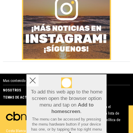
Mas contenido de Costa Blanca Noticias:
NOSOTROS
PUBLICIDAD
To add this web app to the home
TEMAS DE ACTUALIDAD
screen open the browser option
Aviso sobre el Uso de cookies:
menu and tap on
Add to
Utilizamos cookies nuestras y de terceros para el
homescreen
.
funcionamiento del digital. Puedes consultar la lista de
The menu can be accessed by pressing
cookies y como desconectarlas.
Ver nuestra Política de
the menu hardware button if your device
Privacidad y Cookies
has one, or by tapping the top right menu
Costa Blanca Noticias |
Términos de uso
|
Protección de datos