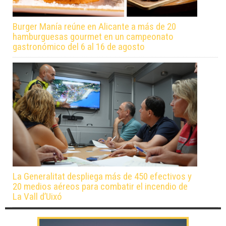
Burger Manía reúne en Alicante a más de 20
hamburguesas gourmet en un campeonato
gastronómico del 6 al 16 de agosto
La Generalitat despliega más de 450 efectivos y
20 medios aéreos para combatir el incendio de
La Vall d’Uixó