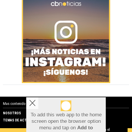
Mas contenido de Costa Blanca Noticias:
NOSOTROS
PUBLICIDAD
To add this web app to the home
TEMAS DE ACTUALIDAD
screen open the browser option
Aviso sobre el Uso de cookies:
menu and tap on
Add to
Utilizamos cookies nuestras y de terceros para el