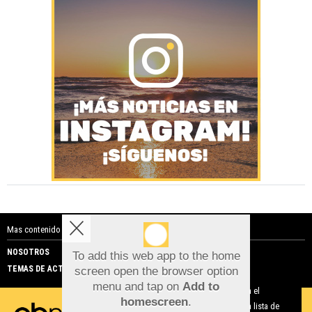
Mas contenido de Costa Blanca Noticias:
NOSOTROS
PUBLICIDAD
To add this web app to the home
TEMAS DE ACTUALIDAD
screen open the browser option
Aviso sobre el Uso de cookies:
menu and tap on
Add to
Utilizamos cookies nuestras y de terceros para el
homescreen
.
funcionamiento del digital. Puedes consultar la lista de