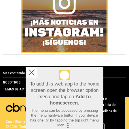
Mas contenido de Costa Blanca Noticias:
NOSOTROS
PUBLICIDAD
To add this web app to the home
TEMAS DE ACTUALIDAD
screen open the browser option
Aviso sobre el Uso de cookies:
menu and tap on
Add to
Utilizamos cookies nuestras y de terceros para el
homescreen
.
funcionamiento del digital. Puedes consultar la lista de
The menu can be accessed by pressing
cookies y como desconectarlas.
Ver nuestra Política de
the menu hardware button if your device
Privacidad y Cookies
has one, or by tapping the top right menu
Costa Blanca Noticias |
Términos de uso
|
Protección de datos
icon
.
© 2026 | Todos los derechos reservados
Aceptar Cookies
Personalizar