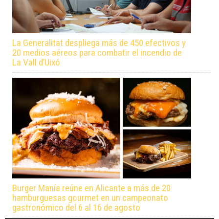
La Generalitat despliega más de 450 efectivos y
20 medios aéreos para combatir el incendio de
La Vall d’Uixó
Burger Manía reúne en Alicante a más de 20
hamburguesas gourmet en un campeonato
gastronómico del 6 al 16 de agosto