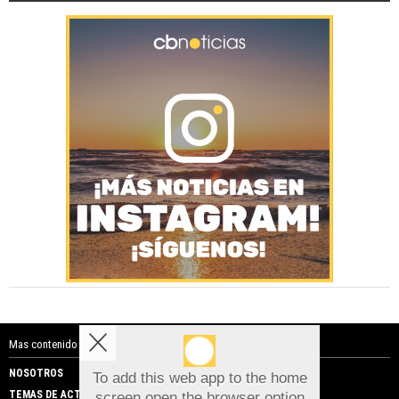
Mas contenido de Costa Blanca Noticias:
NOSOTROS
PUBLICIDAD
To add this web app to the home
TEMAS DE ACTUALIDAD
screen open the browser option