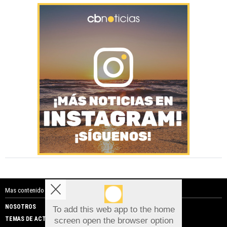
Mas contenido de Costa Blanca Noticias:
NOSOTROS
PUBLICIDAD
To add this web app to the home
TEMAS DE ACTUALIDAD
screen open the browser option
Aviso sobre el Uso de cookies: