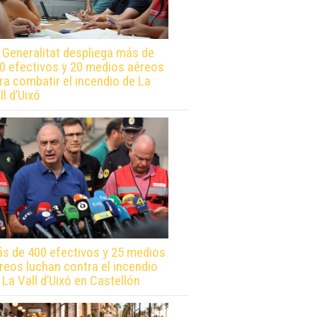
 Generalitat despliega más de
0 efectivos y 20 medios aéreos
ra combatir el incendio de La
ll d’Uixó
s de 400 efectivos y 25 medios
reos luchan contra el incendio
 La Vall d’Uixó en Castellón