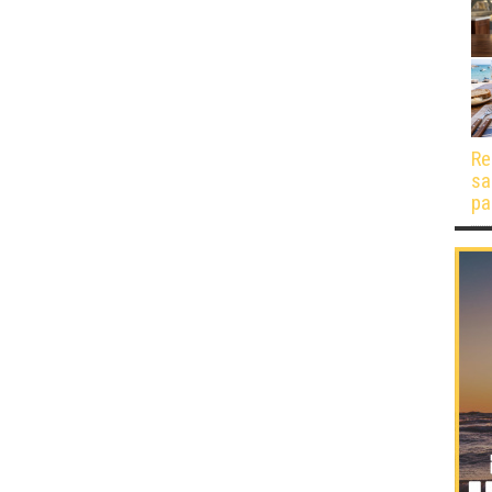
Re
sa
pa