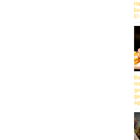
Ha
bo
El
Bu
má
go
ga
ag