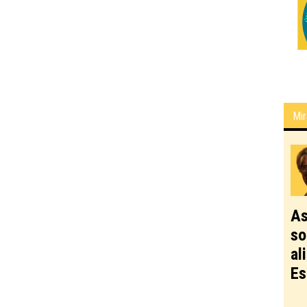
Mir
As
so
al
Es