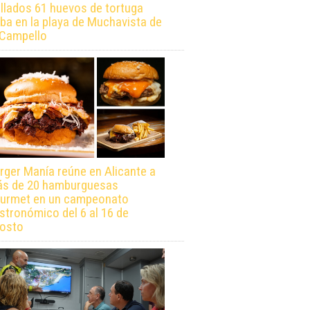
llados 61 huevos de tortuga
ba en la playa de Muchavista de
 Campello
rger Manía reúne en Alicante a
s de 20 hamburguesas
urmet en un campeonato
stronómico del 6 al 16 de
osto