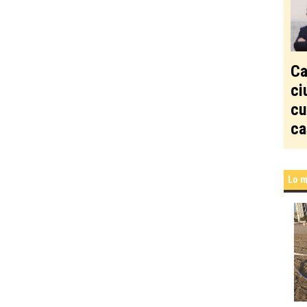
Ca
ci
cu
ca
Lo m