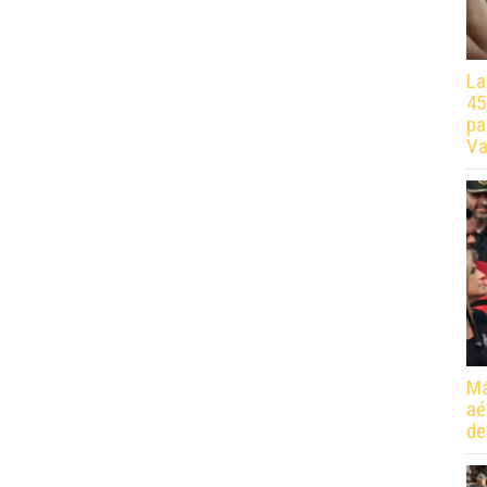
La
45
pa
Va
Má
aé
de