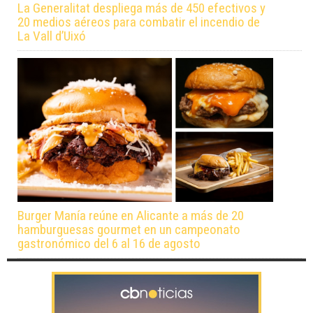
La Generalitat despliega más de 450 efectivos y
20 medios aéreos para combatir el incendio de
La Vall d’Uixó
Burger Manía reúne en Alicante a más de 20
hamburguesas gourmet en un campeonato
gastronómico del 6 al 16 de agosto