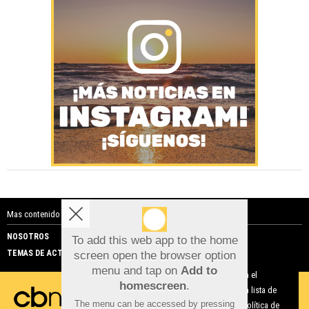
Mas contenido de Costa Blanca Noticias:
NOSOTROS
PUBLICIDAD
To add this web app to the home
TEMAS DE ACTUALIDAD
screen open the browser option
Aviso sobre el Uso de cookies:
menu and tap on
Add to
Utilizamos cookies nuestras y de terceros para el
homescreen
.
funcionamiento del digital. Puedes consultar la lista de
The menu can be accessed by pressing
cookies y como desconectarlas.
Ver nuestra Política de