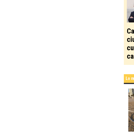
Ca
ci
cu
ca
Lo m