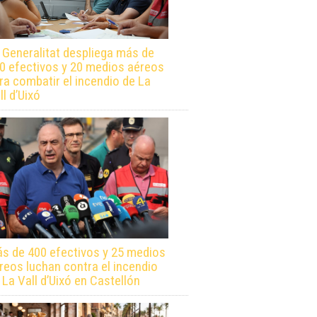
 Generalitat despliega más de
0 efectivos y 20 medios aéreos
ra combatir el incendio de La
ll d’Uixó
s de 400 efectivos y 25 medios
reos luchan contra el incendio
 La Vall d’Uixó en Castellón