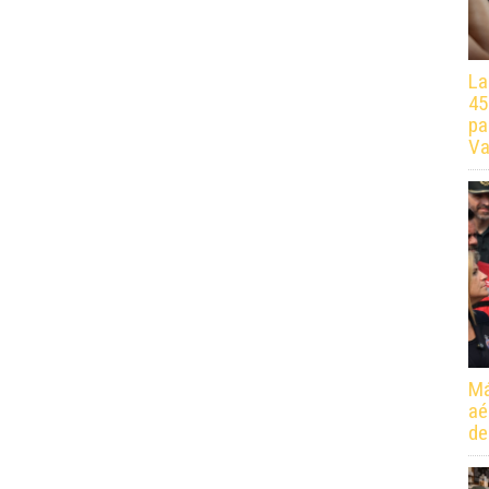
La
45
pa
Va
Má
aé
de