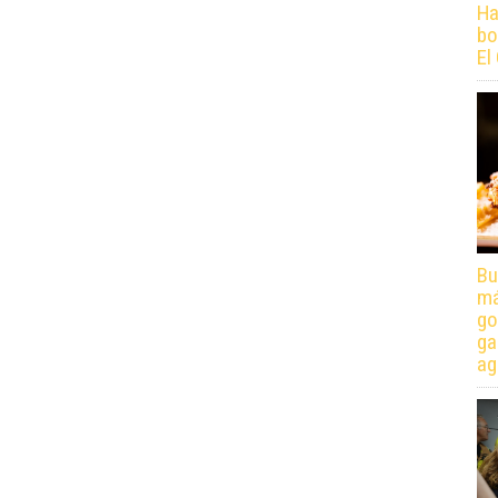
Ha
bo
El
Bu
má
go
ga
ag