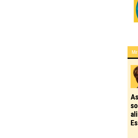
Mir
As
so
al
Es