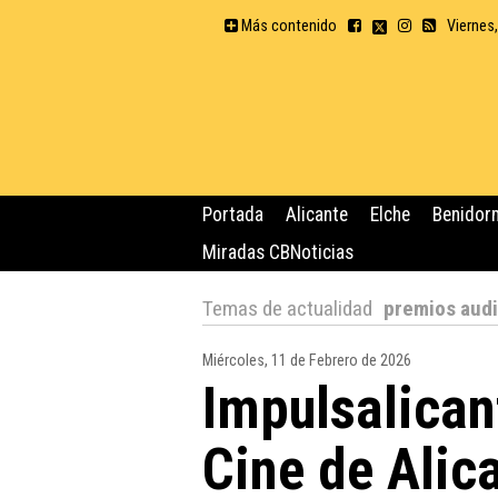
Más contenido
Viernes
Portada
Alicante
Elche
Benidor
Miradas CBNoticias
Temas de actualidad
premios audi
Miércoles, 11 de Febrero de 2026
Impulsalicant
Cine de Alic