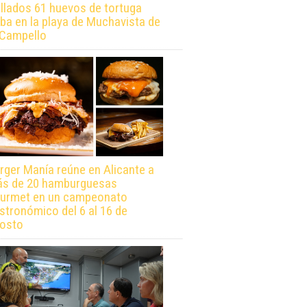
llados 61 huevos de tortuga
ba en la playa de Muchavista de
 Campello
rger Manía reúne en Alicante a
s de 20 hamburguesas
urmet en un campeonato
stronómico del 6 al 16 de
osto