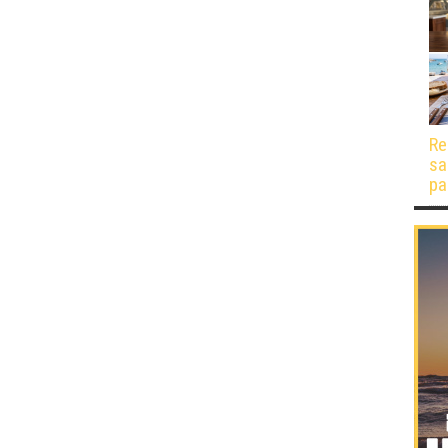
Re
sa
pa