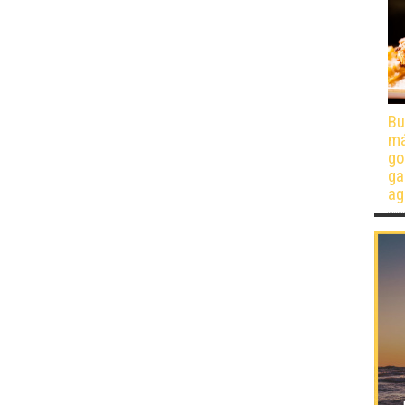
Bu
má
go
ga
ag