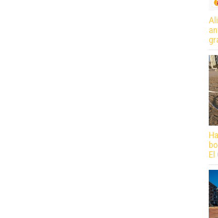
Al
an
gr
Ha
bo
El