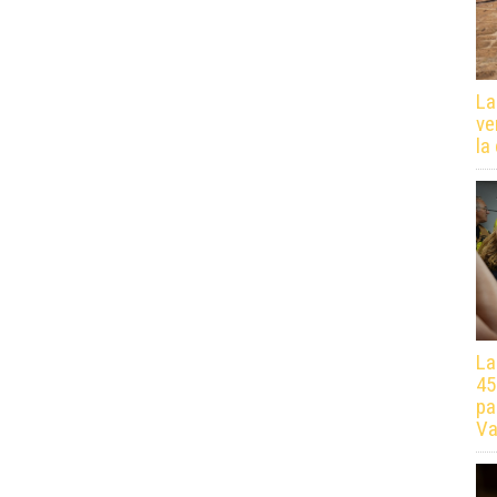
La
ve
la
La
45
pa
Va