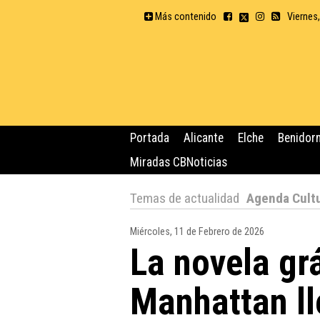
Más contenido
Viernes
Portada
Alicante
Elche
Benidor
Miradas CBNoticias
Temas de actualidad
Agenda Cult
Miércoles, 11 de Febrero de 2026
La novela gr
Manhattan ll