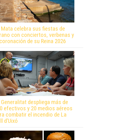
 Mata celebra sus fiestas de
rano con conciertos, verbenas y
 coronación de su Reina 2026
 Generalitat despliega más de
0 efectivos y 20 medios aéreos
ra combatir el incendio de La
ll d’Uixó