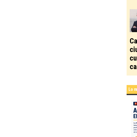
Ca
ci
cu
ca
Lo m