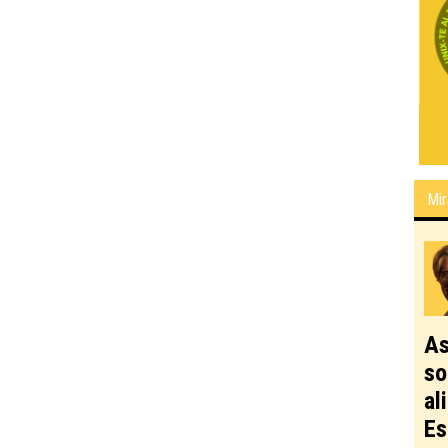
Mir
As
so
al
Es