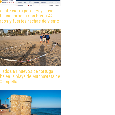
icante cierra parques y playas
te una jornada con hasta 42
ados y fuertes rachas de viento
llados 61 huevos de tortuga
ba en la playa de Muchavista de
 Campello