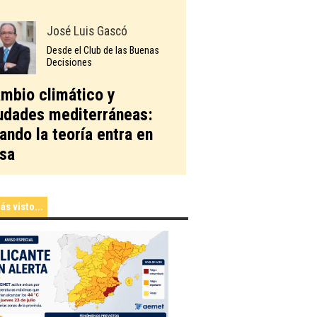
José Luis Gascó
Desde el Club de las Buenas
Decisiones
mbio climático y
udades mediterráneas:
ando la teoría entra en
sa
ás visto...