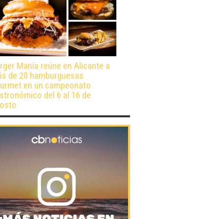
rger Manía reúne en Alicante a
s de 20 hamburguesas
urmet en un campeonato
stronómico del 6 al 16 de
osto